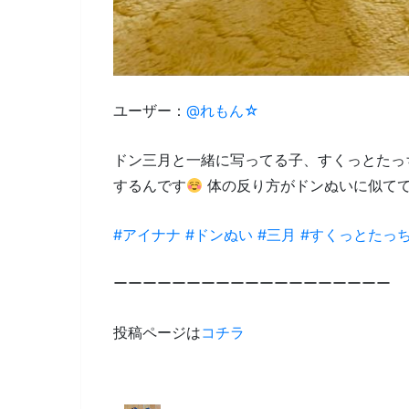
ユーザー：
@れもん☆
ドン三月と一緒に写ってる子、すくっとたっ
するんです
体の反り方がドンぬいに似て
#アイナナ
#ドンぬい
#三月
#すくっとたっ
ーーーーーーーーーーーーーーーーーーー
投稿ページは
コチラ