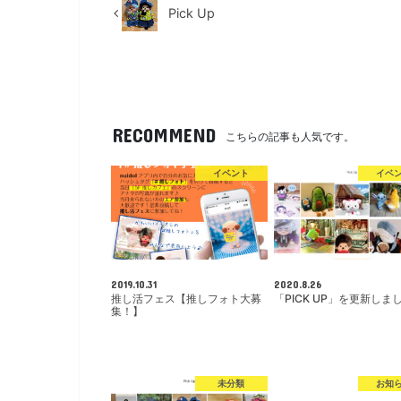
Pick Up
RECOMMEND
こちらの記事も人気です。
イベント
イベ
2019.10.31
2020.8.26
推し活フェス【推しフォト大募
「PICK UP」を更新しま
集！】
未分類
お知